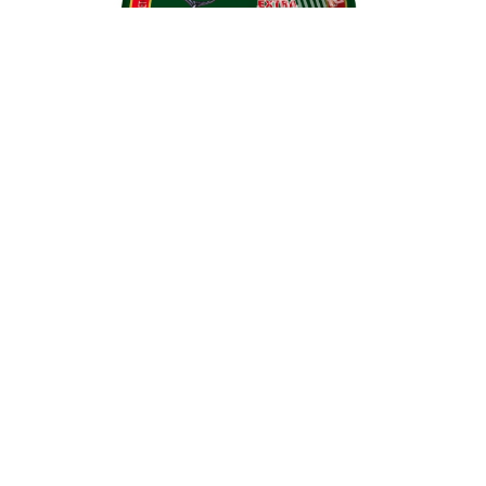
THON EXTRA À L'HUILE D'OLIVE VIERGE 160G
1